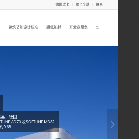
德国维卡
维卡全球
联系
目
建筑节能设计标准
超低能耗
开发商服务
格县，德国
INE AD70 及SOFTLINE MD82
下一页
0.68