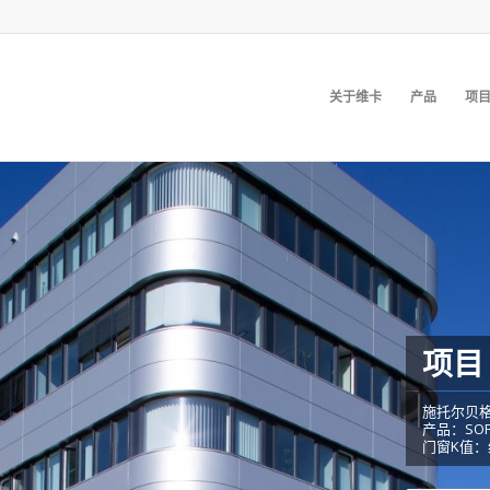
关于维卡
产品
项
项目
施托尔贝
产品：SOFTL
门窗K值：约