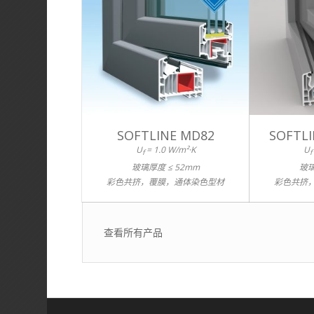
SOFTLINE MD82
SOFTL
U
= 1.0 W/m²·K
U
f
f
玻璃厚度 ≤ 52mm
玻璃
彩色共挤，覆膜，通体染色型材
彩色共挤
查看所有产品